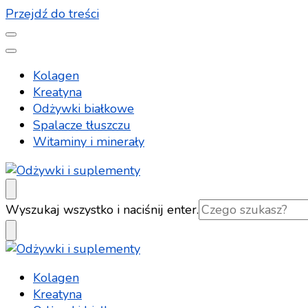
Przejdź do treści
Kolagen
Kreatyna
Odżywki białkowe
Spalacze tłuszczu
Witaminy i minerały
Odżywki i suplementy
Poradnik eksperta
Szukasz
Wyszukaj wszystko i naciśnij enter.
czegoś?
Poradnik eksperta
Kolagen
Odżywki i suplementy
Kreatyna