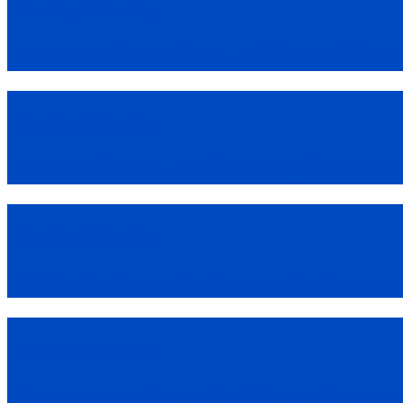
Witaminy i minerały
Fitness a zdrowa dieta – jak łączyć akty
Witaminy i minerały
Masa mięśniowa – suplementy diety a roz
Witaminy i minerały
Odchudzanie a witaminy wspierające proce
Witaminy i minerały
Zdrowy sen – klucz do skutecznej regene