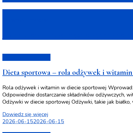
Witaminy i minerały
Jak zbudować masę mięśniową przy pom
Witaminy i minerały
Dieta sportowa – rola odżywek i witamin 
Rola odżywek i witamin w diecie sportowej Wprowadze
Odpowiednie dostarczanie składników odżywczych, wit
Odżywki w diecie sportowej Odżywki, takie jak białko
Dowiedz się więcej
2026-06-15
2026-06-15