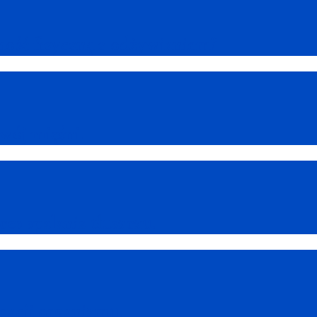
wność fizyczną z odżywianiem?
wój mięśni.
s spalania tłuszczu.
racji organizmu.